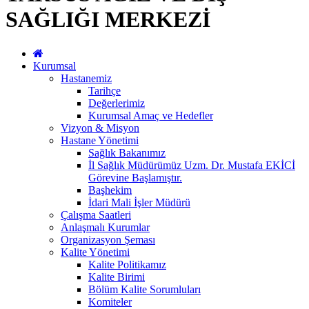
SAĞLIĞI MERKEZİ
Kurumsal
Hastanemiz
Tarihçe
Değerlerimiz
Kurumsal Amaç ve Hedefler
Vizyon & Misyon
Hastane Yönetimi
Sağlık Bakanımız
İl Sağlık Müdürümüz Uzm. Dr. Mustafa EKİCİ
Görevine Başlamıştır.
Başhekim
İdari Mali İşler Müdürü
Çalışma Saatleri
Anlaşmalı Kurumlar
Organizasyon Şeması
Kalite Yönetimi
Kalite Politikamız
Kalite Birimi
Bölüm Kalite Sorumluları
Komiteler