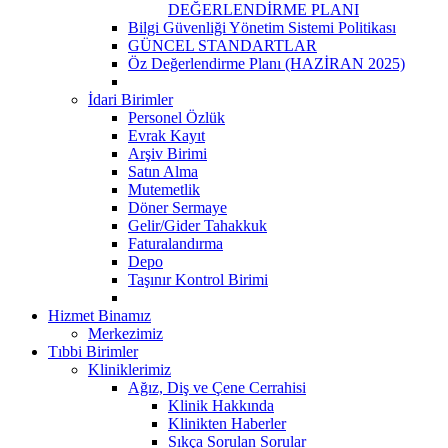
DEĞERLENDİRME PLANI
Bilgi Güvenliği Yönetim Sistemi Politikası
GÜNCEL STANDARTLAR
Öz Değerlendirme Planı (HAZİRAN 2025)
İdari Birimler
Personel Özlük
Evrak Kayıt
Arşiv Birimi
Satın Alma
Mutemetlik
Döner Sermaye
Gelir/Gider Tahakkuk
Faturalandırma
Depo
Taşınır Kontrol Birimi
Hizmet Binamız
Merkezimiz
Tıbbi Birimler
Kliniklerimiz
Ağız, Diş ve Çene Cerrahisi
Klinik Hakkında
Klinikten Haberler
Sıkça Sorulan Sorular