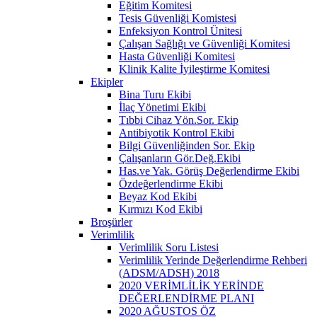
Eğitim Komitesi
Tesis Güvenliği Komistesi
Enfeksiyon Kontrol Ünitesi
Çalışan Sağlığı ve Güvenliği Komitesi
Hasta Güvenliği Komitesi
Klinik Kalite İyileştirme Komitesi
Ekipler
Bina Turu Ekibi
İlaç Yönetimi Ekibi
Tıbbi Cihaz Yön.Sor. Ekip
Antibiyotik Kontrol Ekibi
Bilgi Güvenliğinden Sor. Ekip
Çalışanların Gör.Değ.Ekibi
Has.ve Yak. Görüş Değerlendirme Ekibi
Özdeğerlendirme Ekibi
Beyaz Kod Ekibi
Kırmızı Kod Ekibi
Broşürler
Verimlilik
Verimlilik Soru Listesi
Verimlilik Yerinde Değerlendirme Rehberi
(ADSM/ADSH) 2018
2020 VERİMLİLİK YERİNDE
DEĞERLENDİRME PLANI
2020 AĞUSTOS ÖZ