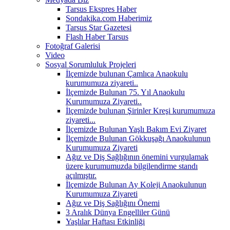
Tarsus Ekspres Haber
Sondakika.com Haberimiz
Tarsus Star Gazetesi
Flash Haber Tarsus
Fotoğraf Galerisi
Video
Sosyal Sorumluluk Projeleri
İlçemizde bulunan Çamlıca Anaokulu
kurumumuza ziyareti..
İlçemizde Bulunan 75. Yıl Anaokulu
Kurumumuza Ziyareti..
İlçemizde bulunan Şirinler Kreşi kurumumuza
ziyareti...
İlçemizde Bulunan Yaşlı Bakım Evi Ziyaret
İlçemizde Bulunan Gökkuşağı Anaokulunun
Kurumumuza Ziyareti
Ağız ve Diş Sağlığının önemini vurgulamak
üzere kurumumuzda bilgilendirme standı
açılmıştır.
İlçemizde Bulunan Ay Koleji Anaokulunun
Kurumumuza Ziyareti
Ağız ve Diş Sağlığını Önemi
3 Aralık Dünya Engelliler Günü
Yaşlılar Haftası Etkinliği