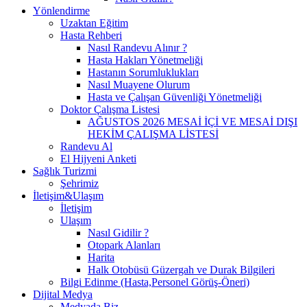
Yönlendirme
Uzaktan Eğitim
Hasta Rehberi
Nasıl Randevu Alınır ?
Hasta Hakları Yönetmeliği
Hastanın Sorumluklukları
Nasıl Muayene Olurum
Hasta ve Çalışan Güvenliği Yönetmeliği
Doktor Çalışma Listesi
AĞUSTOS 2026 MESAİ İÇİ VE MESAİ DIŞI
HEKİM ÇALIŞMA LİSTESİ
Randevu Al
El Hijyeni Anketi
Sağlık Turizmi
Şehrimiz
İletişim&Ulaşım
İletişim
Ulaşım
Nasıl Gidilir ?
Otopark Alanları
Harita
Halk Otobüsü Güzergah ve Durak Bilgileri
Bilgi Edinme (Hasta,Personel Görüş-Öneri)
Dijital Medya
Medyada Biz