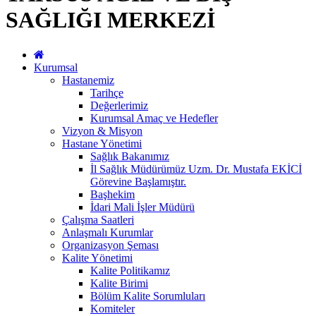
SAĞLIĞI MERKEZİ
Kurumsal
Hastanemiz
Tarihçe
Değerlerimiz
Kurumsal Amaç ve Hedefler
Vizyon & Misyon
Hastane Yönetimi
Sağlık Bakanımız
İl Sağlık Müdürümüz Uzm. Dr. Mustafa EKİCİ
Görevine Başlamıştır.
Başhekim
İdari Mali İşler Müdürü
Çalışma Saatleri
Anlaşmalı Kurumlar
Organizasyon Şeması
Kalite Yönetimi
Kalite Politikamız
Kalite Birimi
Bölüm Kalite Sorumluları
Komiteler