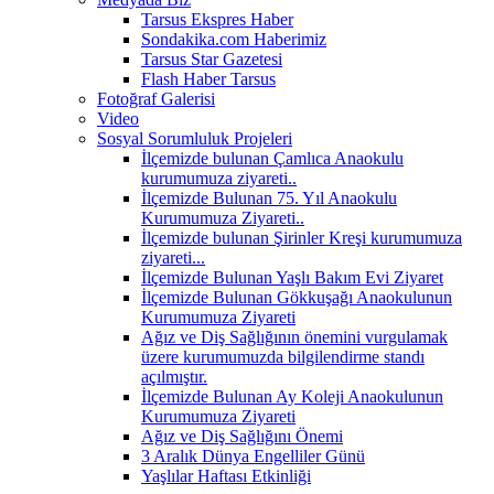
Tarsus Ekspres Haber
Sondakika.com Haberimiz
Tarsus Star Gazetesi
Flash Haber Tarsus
Fotoğraf Galerisi
Video
Sosyal Sorumluluk Projeleri
İlçemizde bulunan Çamlıca Anaokulu
kurumumuza ziyareti..
İlçemizde Bulunan 75. Yıl Anaokulu
Kurumumuza Ziyareti..
İlçemizde bulunan Şirinler Kreşi kurumumuza
ziyareti...
İlçemizde Bulunan Yaşlı Bakım Evi Ziyaret
İlçemizde Bulunan Gökkuşağı Anaokulunun
Kurumumuza Ziyareti
Ağız ve Diş Sağlığının önemini vurgulamak
üzere kurumumuzda bilgilendirme standı
açılmıştır.
İlçemizde Bulunan Ay Koleji Anaokulunun
Kurumumuza Ziyareti
Ağız ve Diş Sağlığını Önemi
3 Aralık Dünya Engelliler Günü
Yaşlılar Haftası Etkinliği