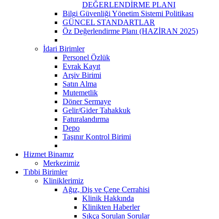
DEĞERLENDİRME PLANI
Bilgi Güvenliği Yönetim Sistemi Politikası
GÜNCEL STANDARTLAR
Öz Değerlendirme Planı (HAZİRAN 2025)
İdari Birimler
Personel Özlük
Evrak Kayıt
Arşiv Birimi
Satın Alma
Mutemetlik
Döner Sermaye
Gelir/Gider Tahakkuk
Faturalandırma
Depo
Taşınır Kontrol Birimi
Hizmet Binamız
Merkezimiz
Tıbbi Birimler
Kliniklerimiz
Ağız, Diş ve Çene Cerrahisi
Klinik Hakkında
Klinikten Haberler
Sıkça Sorulan Sorular