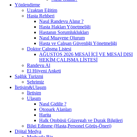
Yönlendirme
Uzaktan Eğitim
Hasta Rehberi
Nasıl Randevu Alınır ?
Hasta Hakları Yönetmeliği
Hastanın Sorumluklukları
Nasıl Muayene Olurum
Hasta ve Çalışan Güvenliği Yönetmeliği
Doktor Çalışma Listesi
AĞUSTOS 2026 MESAİ İÇİ VE MESAİ DIŞI
HEKİM ÇALIŞMA LİSTESİ
Randevu Al
El Hijyeni Anketi
Sağlık Turizmi
Şehrimiz
İletişim&Ulaşım
İletişim
Ulaşım
Nasıl Gidilir ?
Otopark Alanları
Harita
Halk Otobüsü Güzergah ve Durak Bilgileri
Bilgi Edinme (Hasta,Personel Görüş-Öneri)
Dijital Medya
Medyada Biz