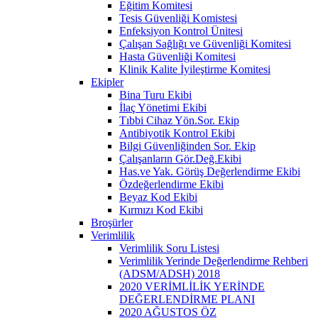
Eğitim Komitesi
Tesis Güvenliği Komistesi
Enfeksiyon Kontrol Ünitesi
Çalışan Sağlığı ve Güvenliği Komitesi
Hasta Güvenliği Komitesi
Klinik Kalite İyileştirme Komitesi
Ekipler
Bina Turu Ekibi
İlaç Yönetimi Ekibi
Tıbbi Cihaz Yön.Sor. Ekip
Antibiyotik Kontrol Ekibi
Bilgi Güvenliğinden Sor. Ekip
Çalışanların Gör.Değ.Ekibi
Has.ve Yak. Görüş Değerlendirme Ekibi
Özdeğerlendirme Ekibi
Beyaz Kod Ekibi
Kırmızı Kod Ekibi
Broşürler
Verimlilik
Verimlilik Soru Listesi
Verimlilik Yerinde Değerlendirme Rehberi
(ADSM/ADSH) 2018
2020 VERİMLİLİK YERİNDE
DEĞERLENDİRME PLANI
2020 AĞUSTOS ÖZ