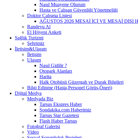
Nasıl Muayene Olurum
Hasta ve Çalışan Güvenliği Yönetmeliği
Doktor Çalışma Listesi
AĞUSTOS 2026 MESAİ İÇİ VE MESAİ DIŞI 
Randevu Al
El Hijyeni Anketi
Sağlık Turizmi
Şehrimiz
İletişim&Ulaşım
İletişim
Ulaşım
Nasıl Gidilir ?
Otopark Alanları
Harita
Halk Otobüsü Güzergah ve Durak Bilgileri
Bilgi Edinme (Hasta,Personel Görüş-Öneri)
Dijital Medya
Medyada Biz
Tarsus Ekspres Haber
Sondakika.com Haberimiz
Tarsus Star Gazetesi
Flash Haber Tarsus
Fotoğraf Galerisi
Video
Sosyal Sorumluluk Projeleri