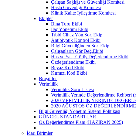
Çalışan Sağlığı ve Güvenliği Komitesi
Hasta Güvenliği Komitesi
Klinik Kalite İyileştirme Komitesi
Ekipler
Bina Turu Ekibi
İlaç Yönetimi Ekibi
Tıbbi Cihaz Yön.Sor. Ekip
Antibiyotik Kontrol Ekibi
Bilgi Güvenliğinden Sor. Ekip
Çalışanların Gör.Değ.Ekibi
Has.ve Yak. Görüş Değerlendirme Ekibi
Özdeğerlendirme Ekibi
Beyaz Kod Ekibi
Kırmızı Kod Ekibi
Broşürler
Verimlilik
Verimlilik Soru Listesi
Verimlilik Yerinde Değerlendirme Rehbe
2020 VERİMLİLİK YERİNDE DEĞERL
2020 AĞUSTOS ÖZ DEĞERLENDİRME
Bilgi Güvenliği Yönetim Sistemi Politikası
GÜNCEL STANDARTLAR
Öz Değerlendirme Planı (HAZİRAN 2025)
İdari Birimler