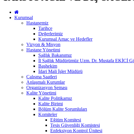
Kurumsal
Hastanemiz
Tarihçe
Değerlerimiz
Kurumsal Amaç ve Hedefler
Vizyon & Misyon
Hastane Yönetimi
Sağlık Bakanımız
İl Sağlık Müdürümüz Uzm. Dr. Mustafa EKİCİ Gör
Başhekim
İdari Mali İşler Müdürü
Çalışma Saatleri
Anlaşmalı Kurumlar
Organizasyon Şeması
Kalite Yönetimi
Kalite Politikamız
Kalite Birimi
Bölüm Kalite Sorumluları
Komiteler
Eğitim Komitesi
Tesis Güvenliği Komistesi
Enfeksiyon Kontrol Ünitesi