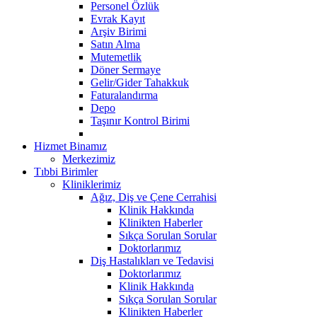
Personel Özlük
Evrak Kayıt
Arşiv Birimi
Satın Alma
Mutemetlik
Döner Sermaye
Gelir/Gider Tahakkuk
Faturalandırma
Depo
Taşınır Kontrol Birimi
Hizmet Binamız
Merkezimiz
Tıbbi Birimler
Kliniklerimiz
Ağız, Diş ve Çene Cerrahisi
Klinik Hakkında
Klinikten Haberler
Sıkça Sorulan Sorular
Doktorlarımız
Diş Hastalıkları ve Tedavisi
Doktorlarımız
Klinik Hakkında
Sıkça Sorulan Sorular
Klinikten Haberler