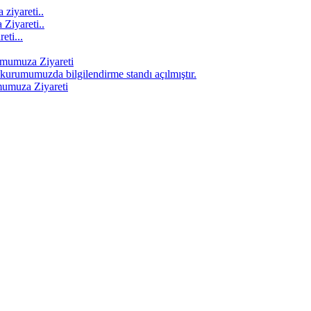
ziyareti..
Ziyareti..
eti...
mumuza Ziyareti
kurumumuzda bilgilendirme standı açılmıştır.
umuza Ziyareti