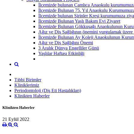
İlçemizde bulunan Çamlıca Anaokulu kurumumuza 
İlçemizde Bulunan 75. Yıl Anaokulu Kurumumuza 
İlçemizde bulunan Şirinler Kreşi kurumumuza ziyar
İlçemizde Bulunan Yaşlı Bakım Evi Ziyaret
İlçemizde Bulunan Gökkuşağı Anaokulunun Kuru
Ağız ve Diş Sağlığının önemini vurgulamak üzere 
İlçemizde Bulunan Ay Koleji Anaokulunun Kurum
Ağız ve Diş Sağlığını Önemi
3 Aralık Dünya Engelliler Günü
Yaşlılar Haftası Etkinliği
Tıbbi Birimler
Kliniklerimiz
Periodontoloji (Diş Eti Hastalıkları)
Klinikten Haberler
Klinikten Haberler
21 Eylül 2022