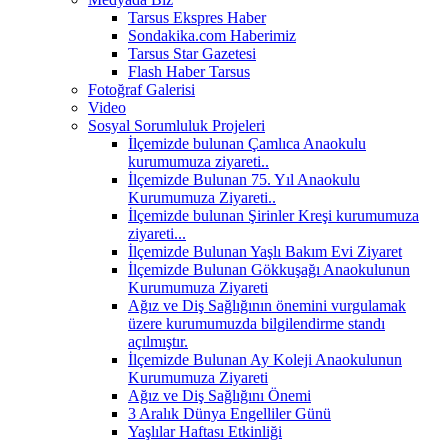
Tarsus Ekspres Haber
Sondakika.com Haberimiz
Tarsus Star Gazetesi
Flash Haber Tarsus
Fotoğraf Galerisi
Video
Sosyal Sorumluluk Projeleri
İlçemizde bulunan Çamlıca Anaokulu
kurumumuza ziyareti..
İlçemizde Bulunan 75. Yıl Anaokulu
Kurumumuza Ziyareti..
İlçemizde bulunan Şirinler Kreşi kurumumuza
ziyareti...
İlçemizde Bulunan Yaşlı Bakım Evi Ziyaret
İlçemizde Bulunan Gökkuşağı Anaokulunun
Kurumumuza Ziyareti
Ağız ve Diş Sağlığının önemini vurgulamak
üzere kurumumuzda bilgilendirme standı
açılmıştır.
İlçemizde Bulunan Ay Koleji Anaokulunun
Kurumumuza Ziyareti
Ağız ve Diş Sağlığını Önemi
3 Aralık Dünya Engelliler Günü
Yaşlılar Haftası Etkinliği