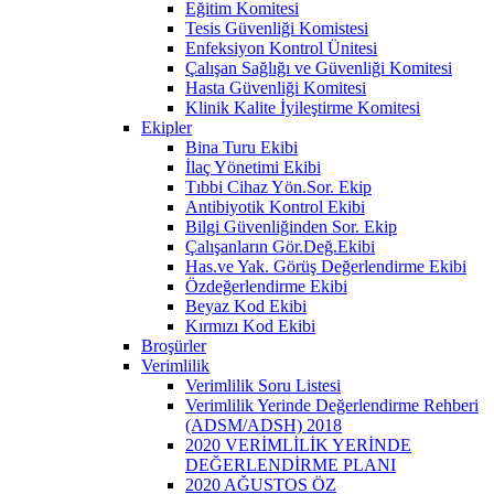
Eğitim Komitesi
Tesis Güvenliği Komistesi
Enfeksiyon Kontrol Ünitesi
Çalışan Sağlığı ve Güvenliği Komitesi
Hasta Güvenliği Komitesi
Klinik Kalite İyileştirme Komitesi
Ekipler
Bina Turu Ekibi
İlaç Yönetimi Ekibi
Tıbbi Cihaz Yön.Sor. Ekip
Antibiyotik Kontrol Ekibi
Bilgi Güvenliğinden Sor. Ekip
Çalışanların Gör.Değ.Ekibi
Has.ve Yak. Görüş Değerlendirme Ekibi
Özdeğerlendirme Ekibi
Beyaz Kod Ekibi
Kırmızı Kod Ekibi
Broşürler
Verimlilik
Verimlilik Soru Listesi
Verimlilik Yerinde Değerlendirme Rehberi
(ADSM/ADSH) 2018
2020 VERİMLİLİK YERİNDE
DEĞERLENDİRME PLANI
2020 AĞUSTOS ÖZ