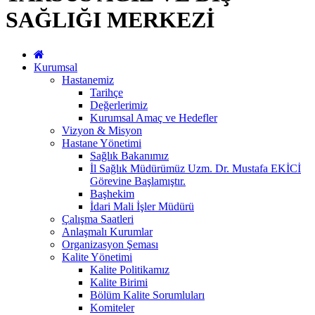
SAĞLIĞI MERKEZİ
Kurumsal
Hastanemiz
Tarihçe
Değerlerimiz
Kurumsal Amaç ve Hedefler
Vizyon & Misyon
Hastane Yönetimi
Sağlık Bakanımız
İl Sağlık Müdürümüz Uzm. Dr. Mustafa EKİCİ
Görevine Başlamıştır.
Başhekim
İdari Mali İşler Müdürü
Çalışma Saatleri
Anlaşmalı Kurumlar
Organizasyon Şeması
Kalite Yönetimi
Kalite Politikamız
Kalite Birimi
Bölüm Kalite Sorumluları
Komiteler