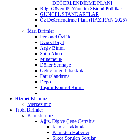
DEĞERLENDİRME PLANI
Bilgi Güvenliği Yönetim Sistemi Politikası
GÜNCEL STANDARTLAR
Öz Değerlendirme Planı (HAZİRAN 2025)
İdari Birimler
Personel Özlük
Evrak Kayıt
Arşiv Birimi
Satın Alma
Mutemetlik
Döner Sermaye
Gelir/Gider Tahakkuk
Faturalandırma
Depo
Taşınır Kontrol Birimi
Hizmet Binamız
Merkezimiz
Tıbbi Birimler
Kliniklerimiz
Ağız, Diş ve Çene Cerrahisi
Klinik Hakkında
Klinikten Haberler
Sıkça Sorulan Sorular