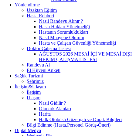
Yönlendirme
Uzaktan Eğitim
Hasta Rehberi
Nasıl Randevu Alınır ?
Hasta Hakları Yönetmeliği
Hastanın Sorumluklukları
Nasıl Muayene Olurum
Hasta ve Çalışan Güvenliği Yönetmeliği
Doktor Çalışma Listesi
AĞUSTOS 2026 MESAİ İÇİ VE MESAİ DIŞI
HEKİM ÇALIŞMA LİSTESİ
Randevu Al
El Hijyeni Anketi
Sağlık Turizmi
Şehrimiz
İletişim&Ulaşım
İletişim
Ulaşım
Nasıl Gidilir ?
Otopark Alanları
Harita
Halk Otobüsü Güzergah ve Durak Bilgileri
Bilgi Edinme (Hasta,Personel Görüş-Öneri)
Dijital Medya
Medyada Biz