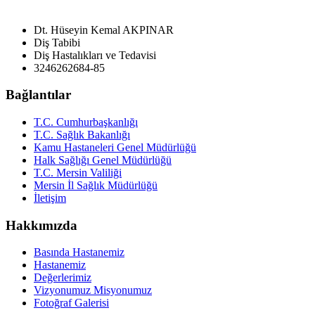
Dt. Hüseyin Kemal AKPINAR
Diş Tabibi
Diş Hastalıkları ve Tedavisi
3246262684-85
Bağlantılar
T.C. Cumhurbaşkanlığı
T.C. Sağlık Bakanlığı
Kamu Hastaneleri Genel Müdürlüğü
Halk Sağlığı Genel Müdürlüğü
T.C. Mersin Valiliği
Mersin İl Sağlık Müdürlüğü
İletişim
Hakkımızda
Basında Hastanemiz
Hastanemiz
Değerlerimiz
Vizyonumuz Misyonumuz
Fotoğraf Galerisi